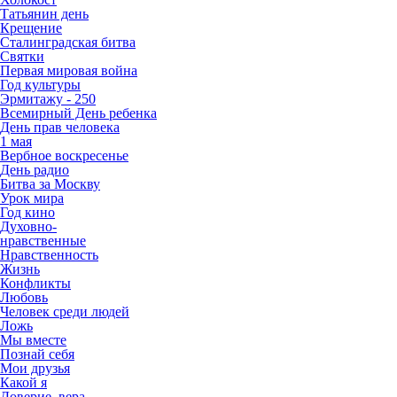
Татьянин день
Крещение
Сталинградская битва
Святки
Первая мировая война
Год культуры
Эрмитажу - 250
Всемирный День ребенка
День прав человека
1 мая
Вербное воскресенье
День радио
Битва за Москву
Урок мира
Год кино
Духовно-
нравственные
Нравственность
Жизнь
Конфликты
Любовь
Человек среди людей
Ложь
Мы вместе
Познай себя
Мои друзья
Какой я
Доверие, вера