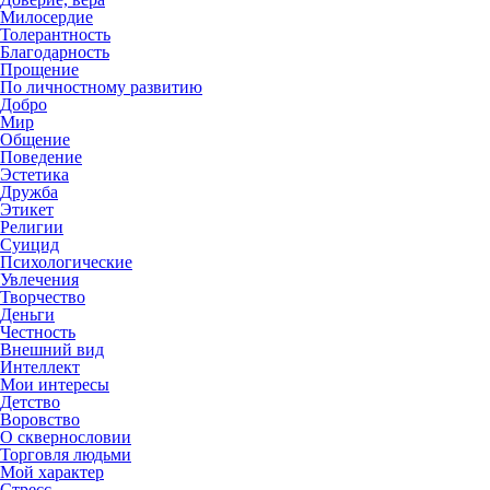
Милосердие
Толерантность
Благодарность
Прощение
По личностному развитию
Добро
Мир
Общение
Поведение
Эстетика
Дружба
Этикет
Религии
Суицид
Психологические
Увлечения
Творчество
Деньги
Честность
Внешний вид
Интеллект
Мои интересы
Детство
Воровство
О сквернословии
Торговля людьми
Мой характер
Стресс