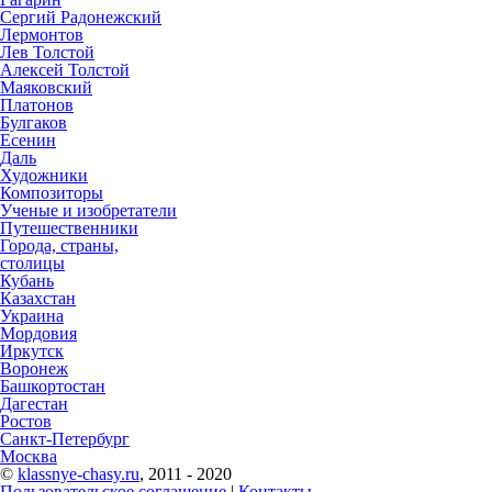
Сергий Радонежский
Лермонтов
Лев Толстой
Алексей Толстой
Маяковский
Платонов
Булгаков
Есенин
Даль
Художники
Композиторы
Ученые и изобретатели
Путешественники
Города, страны,
столицы
Кубань
Казахстан
Украина
Мордовия
Иркутск
Воронеж
Башкортостан
Дагестан
Ростов
Санкт-Петербург
Москва
©
klassnye-chasy.ru
, 2011 - 2020
Пользовательское соглашение
|
Контакты