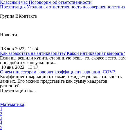
Классный час Поговорим об ответственности
Презентация Уголовная ответственность несовершеннолетних
Группа ВКонтакте
Новости
18 янв 2022,
11:24
Как заработать на антиквариате? Какой интиквариат выбрать?
Если вы решили купить старинную вещь, то, скорее всего, вам
понадобится консультация...
10 янв 2022,
13:17
О чем инвесторам говорит коэффициент вариации COV?
Коэффициент вариации отражает ожидаемую волатильность
данных. Его можно представить как сумму квадратов
разностей...
Презентации по...
Математика
1
2
3
4
5