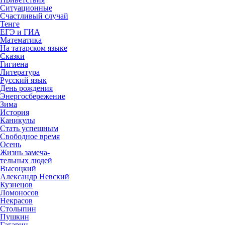
Ситуационные
Счастливый случай
Тенге
ЕГЭ и ГИА
Математика
На татарском языке
Сказки
Гигиена
Литература
Русский язык
День рождения
Энергосбережение
Зима
История
Каникулы
Стать успешным
Свободное время
Осень
Жизнь замеча-
тельных людей
Высоцкий
Александр Невский
Кузнецов
Ломоносов
Некрасов
Столыпин
Пушкин
Гагарин