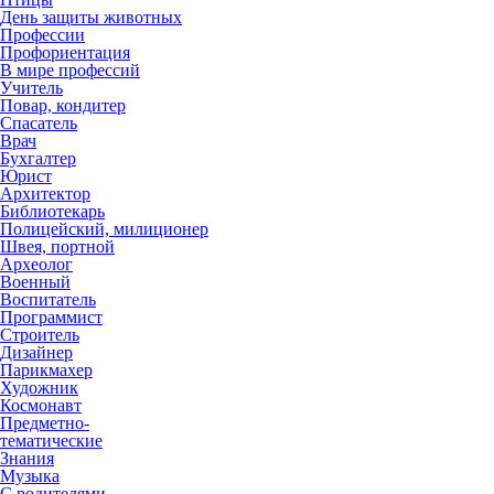
День защиты животных
Профессии
Профориентация
В мире профессий
Учитель
Повар, кондитер
Спасатель
Врач
Бухгалтер
Юрист
Архитектор
Библиотекарь
Полицейский, милиционер
Швея, портной
Археолог
Военный
Воспитатель
Программист
Строитель
Дизайнер
Парикмахер
Художник
Космонавт
Предметно-
тематические
Знания
Музыка
С родителями