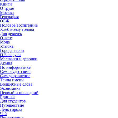
Книги
О труде
Москва
География
ОБЖ
Половое воспитание
Хлеб всему голова
Для девочек
О лете
Мода
Улыбка
Города-герои
О Беларуси
Мальчики и девочки
Армия
По информатике
Семь чудес света
Самоуправление
Тайна имени
Волшебные слова
Экономика
Первый и последний
Единый
Для студентов
Путешествие
День города
Чай
Приветствия