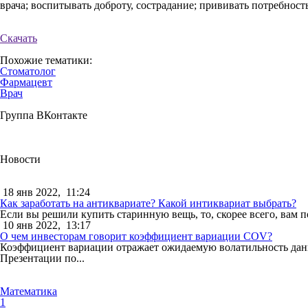
врача; воспитывать доброту, сострадание; прививать потребност
Скачать
Похожие тематики:
Стоматолог
Фармацевт
Врач
Группа ВКонтакте
Новости
18 янв 2022,
11:24
Как заработать на антиквариате? Какой интиквариат выбрать?
Если вы решили купить старинную вещь, то, скорее всего, вам п
10 янв 2022,
13:17
О чем инвесторам говорит коэффициент вариации COV?
Коэффициент вариации отражает ожидаемую волатильность данны
Презентации по...
Математика
1