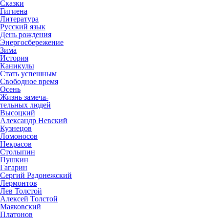
Сказки
Гигиена
Литература
Русский язык
День рождения
Энергосбережение
Зима
История
Каникулы
Стать успешным
Свободное время
Осень
Жизнь замеча-
тельных людей
Высоцкий
Александр Невский
Кузнецов
Ломоносов
Некрасов
Столыпин
Пушкин
Гагарин
Сергий Радонежский
Лермонтов
Лев Толстой
Алексей Толстой
Маяковский
Платонов