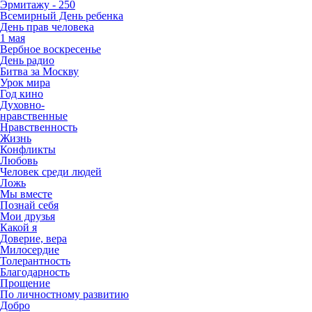
Эрмитажу - 250
Всемирный День ребенка
День прав человека
1 мая
Вербное воскресенье
День радио
Битва за Москву
Урок мира
Год кино
Духовно-
нравственные
Нравственность
Жизнь
Конфликты
Любовь
Человек среди людей
Ложь
Мы вместе
Познай себя
Мои друзья
Какой я
Доверие, вера
Милосердие
Толерантность
Благодарность
Прощение
По личностному развитию
Добро