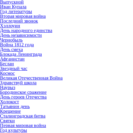
Выпускной
Иван Купала
Год литературы
Вторая мировая война
Последний звонок
Хэллоуин
День народного единства
День независимости
Чернобыль
Война 1812 года
День смеха
Блокада Ленинграда
Афганистан
Беслан
Звездный час
Космос
Великая Отечественная Война
Здравствуй школа
Наурыз
Бородинское сражение
День героев Отечества
Холокост
Татьянин день
Крещение
Сталинградская битва
Святки
Первая мировая война
Год культуры