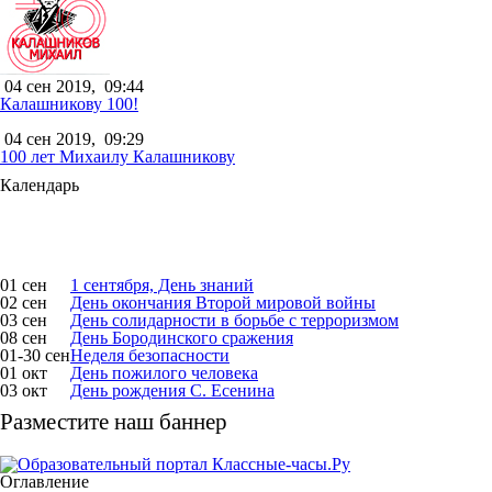
04 сен 2019,
09:44
Калашникову 100!
04 сен 2019,
09:29
100 лет Михаилу Калашникову
Календарь
01 сен
1 сентября, День знаний
02 сен
День окончания Второй мировой войны
03 сен
День солидарности в борьбе с терроризмом
08 сен
День Бородинского сражения
01-30 сен
Неделя безопасности
01 окт
День пожилого человека
03 окт
День рождения С. Есенина
Разместите наш баннер
Оглавление