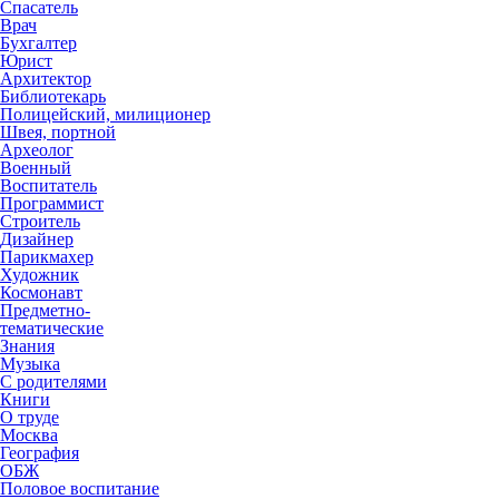
Спасатель
Врач
Бухгалтер
Юрист
Архитектор
Библиотекарь
Полицейский, милиционер
Швея, портной
Археолог
Военный
Воспитатель
Программист
Строитель
Дизайнер
Парикмахер
Художник
Космонавт
Предметно-
тематические
Знания
Музыка
С родителями
Книги
О труде
Москва
География
ОБЖ
Половое воспитание