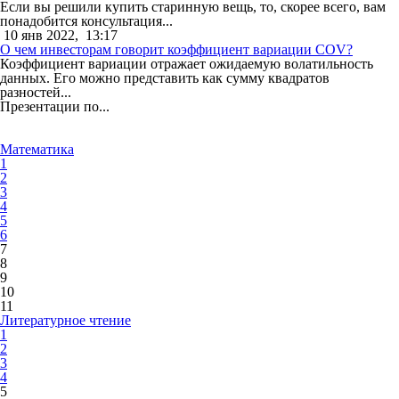
Если вы решили купить старинную вещь, то, скорее всего, вам
понадобится консультация...
10 янв 2022,
13:17
О чем инвесторам говорит коэффициент вариации COV?
Коэффициент вариации отражает ожидаемую волатильность
данных. Его можно представить как сумму квадратов
разностей...
Презентации по...
Математика
1
2
3
4
5
6
7
8
9
10
11
Литературное чтение
1
2
3
4
5