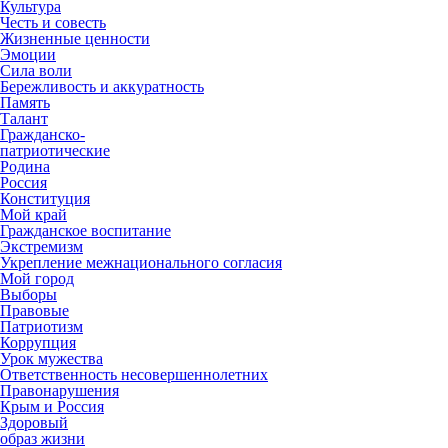
Культура
Честь и совесть
Жизненные ценности
Эмоции
Сила воли
Бережливость и аккуратность
Память
Талант
Гражданско-
патриотические
Родина
Россия
Конституция
Мой край
Гражданское воспитание
Экстремизм
Укрепление межнационального согласия
Мой город
Выборы
Правовые
Патриотизм
Коррупция
Урок мужества
Ответственность несовершеннолетних
Правонарушения
Крым и Россия
Здоровый
образ жизни