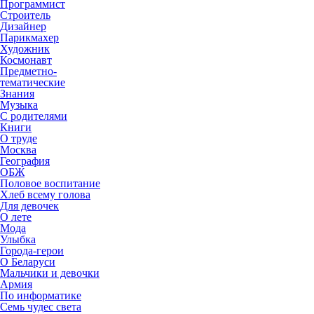
Программист
Строитель
Дизайнер
Парикмахер
Художник
Космонавт
Предметно-
тематические
Знания
Музыка
С родителями
Книги
О труде
Москва
География
ОБЖ
Половое воспитание
Хлеб всему голова
Для девочек
О лете
Мода
Улыбка
Города-герои
О Беларуси
Мальчики и девочки
Армия
По информатике
Семь чудес света