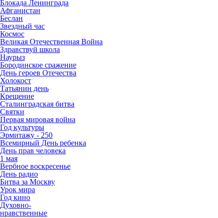
Блокада Ленинграда
Афганистан
Беслан
Звездный час
Космос
Великая Отечественная Война
Здравствуй школа
Наурыз
Бородинское сражение
День героев Отечества
Холокост
Татьянин день
Крещение
Сталинградская битва
Святки
Первая мировая война
Год культуры
Эрмитажу - 250
Всемирный День ребенка
День прав человека
1 мая
Вербное воскресенье
День радио
Битва за Москву
Урок мира
Год кино
Духовно-
нравственные