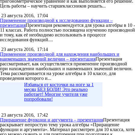
тригонометрическое уравнение и как выполняется его решение.
Цель работы – научить старшеклассников решать...
23 августа 2016,
17:04
Применение производной к исследованию функции –
презентация
Презентация рекомендуется для урока алгебры в 10 -
11 классах. Работа полностью посвящена изучению производной
и тому, как её необходимо использовать в процессе
исследования функций....
23 августа 2016,
17:14
Применение производной для нахождения наибольших и
наименьших значений величин – презентация
Презентация
рассматривает, как осуществляется применение производной
при нахождении наибольших и наименьших значений величин.
Тема рассматривается на уроке алгебры в 10 классе, для
проведения которого и...
Избавься от косточки на ноге за 1
месяц БЕЗ БОЛИ! Это реально
работает! Многие учителя уже
попробовали!
23 августа 2016,
17:42
Приращение функции и аргумента – презентация
Презентация
раскрывает непростую тему урока алгебры «Приращение
функции и аргумента». Материал рассмотрен для 10 класса, хотя
его можно скачать и для повторения при подготовке к...