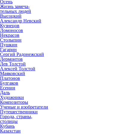
Осень
Жизнь замеча-
тельных людей
Высоцкий
Александр Невский
Кузнецов
Ломоносов
Некрасов
Столыпин
Пушкин
Гагарин
Сергий Радонежский
Лермонтов
Лев Толстой
Алексей Толстой
Маяковский
Платонов
Булгаков
Есенин
Даль
Художники
Композиторы
Ученые и изобретатели
Путешественники
Города, страны,
столицы
Кубань
Казахстан