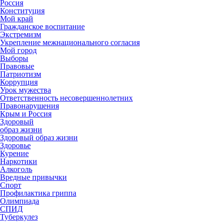
Россия
Конституция
Мой край
Гражданское воспитание
Экстремизм
Укрепление межнационального согласия
Мой город
Выборы
Правовые
Патриотизм
Коррупция
Урок мужества
Ответственность несовершеннолетних
Правонарушения
Крым и Россия
Здоровый
образ жизни
Здоровый образ жизни
Здоровье
Курение
Наркотики
Алкоголь
Вредные привычки
Спорт
Профилактика гриппа
Олимпиада
СПИД
Туберкулез