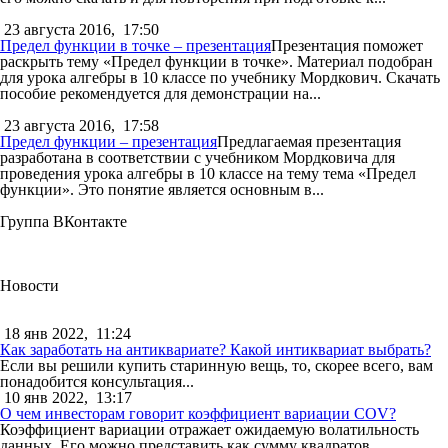
23 августа 2016,
17:50
Предел функции в точке – презентация
Презентация поможет
раскрыть тему «Предел функции в точке». Материал подобран
для урока алгебры в 10 классе по учебнику Мордкович. Скачать
пособие рекомендуется для демонстрации на...
23 августа 2016,
17:58
Предел функции – презентация
Предлагаемая презентация
разработана в соответствии с учебником Мордковича для
проведения урока алгебры в 10 классе на тему тема «Предел
функции». Это понятие является основным в...
Группа ВКонтакте
Новости
18 янв 2022,
11:24
Как заработать на антиквариате? Какой интиквариат выбрать?
Если вы решили купить старинную вещь, то, скорее всего, вам
понадобится консультация...
10 янв 2022,
13:17
О чем инвесторам говорит коэффициент вариации COV?
Коэффициент вариации отражает ожидаемую волатильность
данных. Его можно представить как сумму квадратов