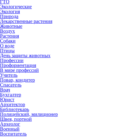
ГТО
Экологические
Экология
Природа
Лекарственные растения
Животные
Воздух
Растения
Собаки
О воде
Птицы
День защиты животных
Профессии
Профориентация
В мире профессий
Учитель
Повар, кондитер
Спасатель
Врач
Бухгалтер
Юрист
Архитектор
Библиотекарь
Полицейский, милиционер
Швея, портной
Археолог
Военный
Воспитатель