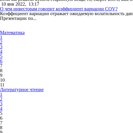
10 янв 2022,
13:17
О чем инвесторам говорит коэффициент вариации COV?
Коэффициент вариации отражает ожидаемую волатильность данны
Презентации по...
Математика
1
2
3
4
5
6
7
8
9
10
11
Литературное чтение
1
2
3
4
5
6
7
8
9