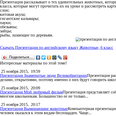
Презентация рассказывает о тех удивительных животных, котор
класса, которые могут прочитать их на уроке и рассмотреть ка
слон;
китовая акула;
гигантские кальмары;
пауки;
обезьяны;
зайцы;
рыбы, лазающие по деревьям.
Скачать Презентация по английскому языку Животные, 6 класс
Поделиться…
Интересные материалы по этой теме!
25 ноября 2015,
19:59
Презентация Знаменитые люди Великобритании
Презентация ра
делами, открытиями, поэтому именно о них будут говорить школ
25 ноября 2015,
20:09
Презентация Мой любимый фильм
Презентация представляет со
многим школьникам. Большинство ее не только...
25 ноября 2015,
20:17
Презентация Вымирающие животные
Компьютерная презентация
человек оказался к этим видам беспощаден. Чаще...