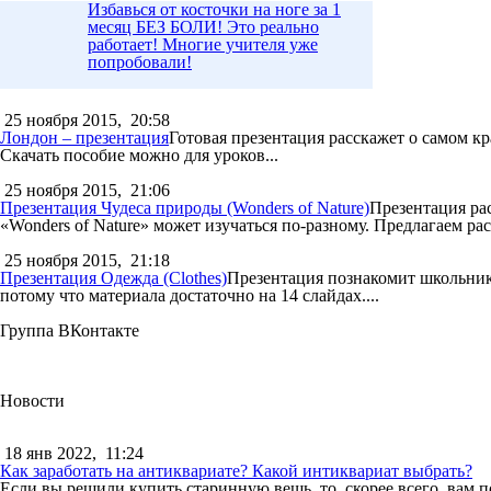
Избавься от косточки на ноге за 1
месяц БЕЗ БОЛИ! Это реально
работает! Многие учителя уже
попробовали!
25 ноября 2015,
20:58
Лондон – презентация
Готовая презентация расскажет о самом к
Скачать пособие можно для уроков...
25 ноября 2015,
21:06
Презентация Чудеса природы (Wonders of Nature)
Презентация рас
«Wonders of Nature» может изучаться по-разному. Предлагаем расс
25 ноября 2015,
21:18
Презентация Одежда (Clothes)
Презентация познакомит школьнико
потому что материала достаточно на 14 слайдах....
Группа ВКонтакте
Новости
18 янв 2022,
11:24
Как заработать на антиквариате? Какой интиквариат выбрать?
Если вы решили купить старинную вещь, то, скорее всего, вам п