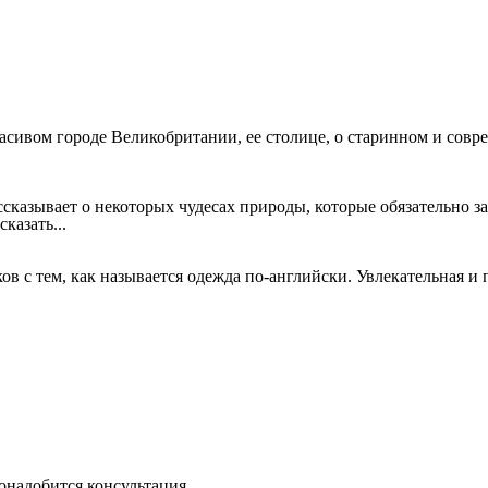
расивом городе Великобритании, ее столице, о старинном и совр
сказывает о некоторых чудесах природы, которые обязательно за
казать...
в с тем, как называется одежда по-английски. Увлекательная и п
онадобится консультация...