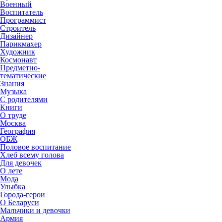
Военный
Воспитатель
Программист
Строитель
Дизайнер
Парикмахер
Художник
Космонавт
Предметно-
тематические
Знания
Музыка
С родителями
Книги
О труде
Москва
География
ОБЖ
Половое воспитание
Хлеб всему голова
Для девочек
О лете
Мода
Улыбка
Города-герои
О Беларуси
Мальчики и девочки
Армия