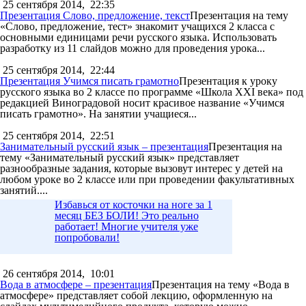
25 сентября 2014,
22:35
Презентация Слово, предложение, текст
Презентация на тему
«Слово, предложение, тест» знакомит учащихся 2 класса с
основными единицами речи русского языка. Использовать
разработку из 11 слайдов можно для проведения урока...
25 сентября 2014,
22:44
Презентация Учимся писать грамотно
Презентация к уроку
русского языка во 2 классе по программе «Школа ХХI века» под
редакцией Виноградовой носит красивое название «Учимся
писать грамотно». На занятии учащиеся...
25 сентября 2014,
22:51
Занимательный русский язык – презентация
Презентация на
тему «Занимательный русский язык» представляет
разнообразные задания, которые вызовут интерес у детей на
любом уроке во 2 классе или при проведении факультативных
занятий....
Избавься от косточки на ноге за 1
месяц БЕЗ БОЛИ! Это реально
работает! Многие учителя уже
попробовали!
26 сентября 2014,
10:01
Вода в атмосфере – презентация
Презентация на тему «Вода в
атмосфере» представляет собой лекцию, оформленную на