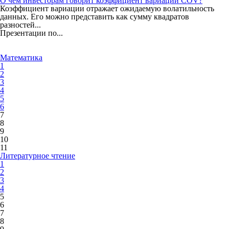
О чем инвесторам говорит коэффициент вариации COV?
Коэффициент вариации отражает ожидаемую волатильность
данных. Его можно представить как сумму квадратов
разностей...
Презентации по...
Математика
1
2
3
4
5
6
7
8
9
10
11
Литературное чтение
1
2
3
4
5
6
7
8