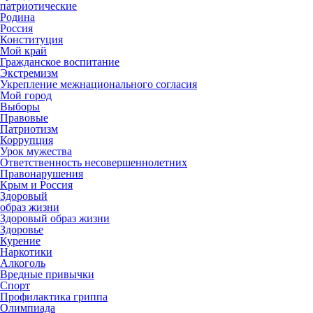
патриотические
Родина
Россия
Конституция
Мой край
Гражданское воспитание
Экстремизм
Укрепление межнационального согласия
Мой город
Выборы
Правовые
Патриотизм
Коррупция
Урок мужества
Ответственность несовершеннолетних
Правонарушения
Крым и Россия
Здоровый
образ жизни
Здоровый образ жизни
Здоровье
Курение
Наркотики
Алкоголь
Вредные привычки
Спорт
Профилактика гриппа
Олимпиада