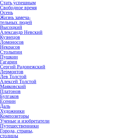
Стать успешным
Свободное время
Осень
Жизнь замеча-
тельных людей
Высоцкий
Александр Невский
Кузнецов
Ломоносов
Некрасов
Столыпин
Пушкин
Гагарин
Сергий Радонежский
Лермонтов
Лев Толстой
Алексей Толстой
Маяковский
Платонов
Булгаков
Есенин
Даль
Художники
Композиторы
Ученые и изобретатели
Путешественники
Города, страны,
столицы