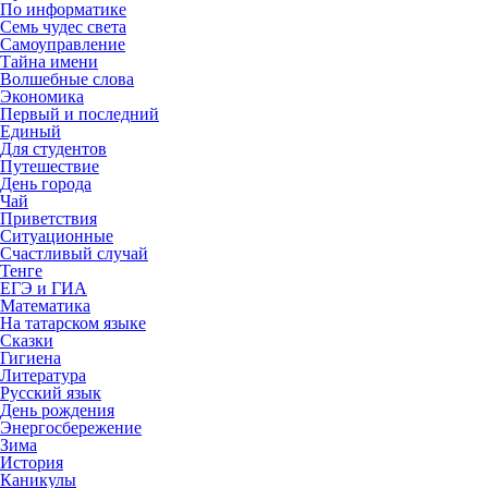
По информатике
Семь чудес света
Самоуправление
Тайна имени
Волшебные слова
Экономика
Первый и последний
Единый
Для студентов
Путешествие
День города
Чай
Приветствия
Ситуационные
Счастливый случай
Тенге
ЕГЭ и ГИА
Математика
На татарском языке
Сказки
Гигиена
Литература
Русский язык
День рождения
Энергосбережение
Зима
История
Каникулы