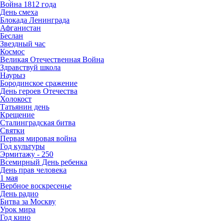
Война 1812 года
День смеха
Блокада Ленинграда
Афганистан
Беслан
Звездный час
Космос
Великая Отечественная Война
Здравствуй школа
Наурыз
Бородинское сражение
День героев Отечества
Холокост
Татьянин день
Крещение
Сталинградская битва
Святки
Первая мировая война
Год культуры
Эрмитажу - 250
Всемирный День ребенка
День прав человека
1 мая
Вербное воскресенье
День радио
Битва за Москву
Урок мира
Год кино