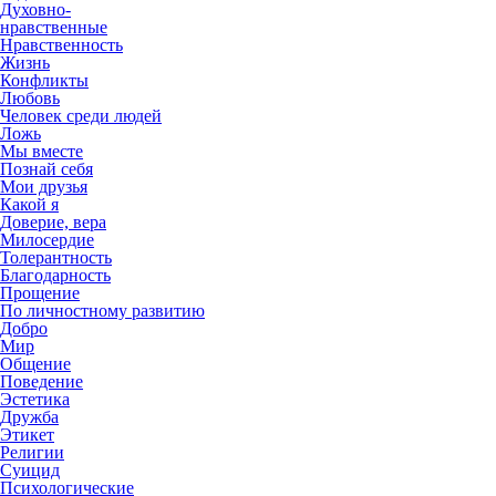
Духовно-
нравственные
Нравственность
Жизнь
Конфликты
Любовь
Человек среди людей
Ложь
Мы вместе
Познай себя
Мои друзья
Какой я
Доверие, вера
Милосердие
Толерантность
Благодарность
Прощение
По личностному развитию
Добро
Мир
Общение
Поведение
Эстетика
Дружба
Этикет
Религии
Суицид
Психологические