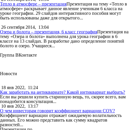
Тепло в атмосфере – презентация
Презентация на тему «Тепло в
атмосфере» раскрывает данное явление ученикам 6 класса на
уроке географии. 29 слайдов интерактивного пособия могут
быть использованы даже для открытого...
26 сентября 2014,
13:04
Озера и болота – презентация, 6 класс география
Презентация на
тему «Озера и болота» выполнена для урока географии в 6
классе на 13 слайдах. В разработке дано определение понятий
болото и озеро. Учащиеся...
Группа ВКонтакте
Новости
18 янв 2022,
11:24
Как заработать на антиквариате? Какой интиквариат выбрать?
Если вы решили купить старинную вещь, то, скорее всего, вам
понадобится консультация...
10 янв 2022,
13:17
О чем инвесторам говорит коэффициент вариации COV?
Коэффициент вариации отражает ожидаемую волатильность
данных. Его можно представить как сумму квадратов
разностей...
Презентации по...