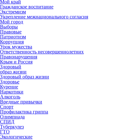
Мой край
Гражданское воспитание
Экстремизм
Укрепление межнационального согласия
Мой город
Выборы
Правовые
Патриотизм
Коррупция
Урок мужества
Ответственность несовершеннолетних
Правонарушения
Крым и Россия
Здоровый
образ жизни
Здоровый образ жизни
Здоровье
Курение
Наркотики
Алкоголь
Вредные привычки
Спорт
Профилактика гриппа
Олимпиада
СПИД
Туберкулез
ГТО
Экологические