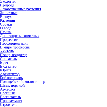
Экология
Природа
Лекарственные растения
Животные
Воздух
Растения
Собаки
О воде
Птицы
День защиты животных
Профессии
Профориентация
В мире профессий
Учитель
Повар, кондитер
Спасатель
Врач
Бухгалтер
Юрист
Архитектор
Библиотекарь
Полицейский, милиционер
Швея, портной
Археолог
Военный
Воспитатель
Программист
Строитель