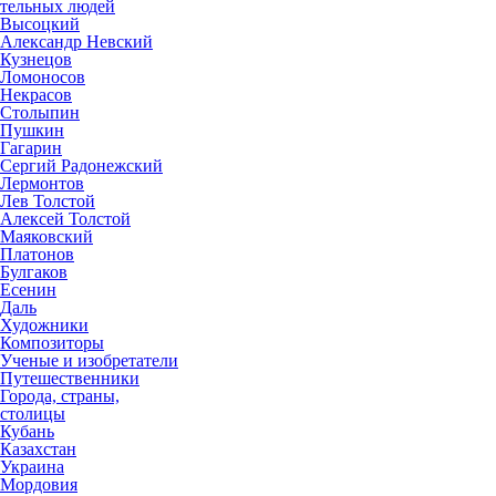
тельных людей
Высоцкий
Александр Невский
Кузнецов
Ломоносов
Некрасов
Столыпин
Пушкин
Гагарин
Сергий Радонежский
Лермонтов
Лев Толстой
Алексей Толстой
Маяковский
Платонов
Булгаков
Есенин
Даль
Художники
Композиторы
Ученые и изобретатели
Путешественники
Города, страны,
столицы
Кубань
Казахстан
Украина
Мордовия