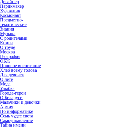
Дизайнер
Парикмахер
Художник
Космонавт
Предметно-
тематические
Знания
Музыка
С родителями
Книги
О труде
Москва
География
ОБЖ
Половое воспитание
Хлеб всему голова
Для девочек
О лете
Мода
Улыбка
Города-герои
О Беларуси
Мальчики и девочки
Армия
По информатике
Семь чудес света
Самоуправление
Тайна имени