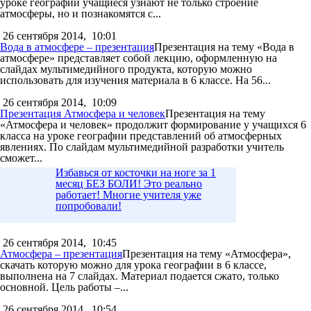
уроке географии учащиеся узнают не только строение
атмосферы, но и познакомятся с...
26 сентября 2014,
10:01
Вода в атмосфере – презентация
Презентация на тему «Вода в
атмосфере» представляет собой лекцию, оформленную на
слайдах мультимедийного продукта, которую можно
использовать для изучения материала в 6 классе. На 56...
26 сентября 2014,
10:09
Презентация Атмосфера и человек
Презентация на тему
«Атмосфера и человек» продолжит формирование у учащихся 6
класса на уроке географии представлений об атмосферных
явлениях. По слайдам мультимедийной разработки учитель
сможет...
Избавься от косточки на ноге за 1
месяц БЕЗ БОЛИ! Это реально
работает! Многие учителя уже
попробовали!
26 сентября 2014,
10:45
Атмосфера – презентация
Презентация на тему «Атмосфера»,
скачать которую можно для урока географии в 6 классе,
выполнена на 7 слайдах. Материал подается сжато, только
основной. Цель работы –...
26 сентября 2014,
10:54