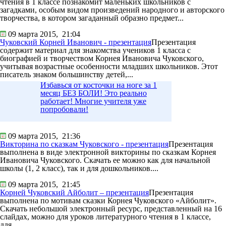
чтения в 1 классе познакомит маленьких школьников с
загадками, особым видом произведений народного и авторского
творчества, в котором загаданный образно предмет...
09 марта 2015,
21:04
Чуковский Корней Иванович - презентация
Презентация
содержит материал для знакомства учеников 1 класса с
биографией и творчеством Корнея Ивановича Чуковского,
учитывая возрастные особенности младших школьников. Этот
писатель знаком большинству детей,...
Избавься от косточки на ноге за 1
месяц БЕЗ БОЛИ! Это реально
работает! Многие учителя уже
попробовали!
09 марта 2015,
21:36
Викторина по сказкам Чуковского - презентация
Презентация
выполнена в виде электронной викторины по сказкам Корнея
Ивановича Чуковского. Скачать ее можно как для начальной
школы (1, 2 класс), так и для дошкольников....
09 марта 2015,
21:45
Корней Чуковский Айболит – презентация
Презентация
выполнена по мотивам сказки Корнея Чуковского «Айболит».
Скачать небольшой электронный ресурс, представленный на 16
слайдах, можно для уроков литературного чтения в 1 классе,
для...