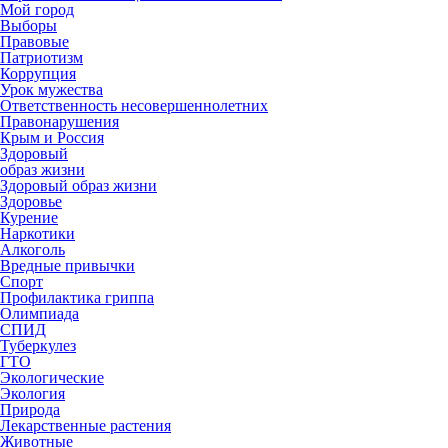
Мой город
Выборы
Правовые
Патриотизм
Коррупция
Урок мужества
Ответственность несовершеннолетних
Правонарушения
Крым и Россия
Здоровый
образ жизни
Здоровый образ жизни
Здоровье
Курение
Наркотики
Алкоголь
Вредные привычки
Спорт
Профилактика гриппа
Олимпиада
СПИД
Туберкулез
ГТО
Экологические
Экология
Природа
Лекарственные растения
Животные