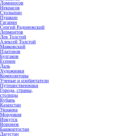
Ломоносов
Некрасов
Столыпин
Пушкин
Гагарин
Сергий Радонежский
Лермонтов
Лев Толстой
Алексей Толстой
Маяковский
Платонов
Булгаков
Есенин
Даль
Художники
Композиторы
Ученые и изобретатели
Путешественники
Города, страны,
столицы
Кубань
Казахстан
Украина
Мордовия
Иркутск
Воронеж
Башкортостан
Дагестан