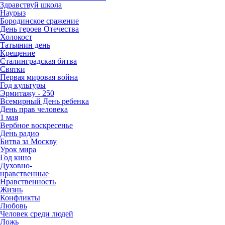
Здравствуй школа
Наурыз
Бородинское сражение
День героев Отечества
Холокост
Татьянин день
Крещение
Сталинградская битва
Святки
Первая мировая война
Год культуры
Эрмитажу - 250
Всемирный День ребенка
День прав человека
1 мая
Вербное воскресенье
День радио
Битва за Москву
Урок мира
Год кино
Духовно-
нравственные
Нравственность
Жизнь
Конфликты
Любовь
Человек среди людей
Ложь