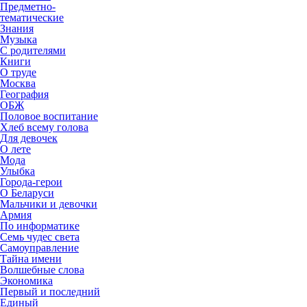
Предметно-
тематические
Знания
Музыка
С родителями
Книги
О труде
Москва
География
ОБЖ
Половое воспитание
Хлеб всему голова
Для девочек
О лете
Мода
Улыбка
Города-герои
О Беларуси
Мальчики и девочки
Армия
По информатике
Семь чудес света
Самоуправление
Тайна имени
Волшебные слова
Экономика
Первый и последний
Единый