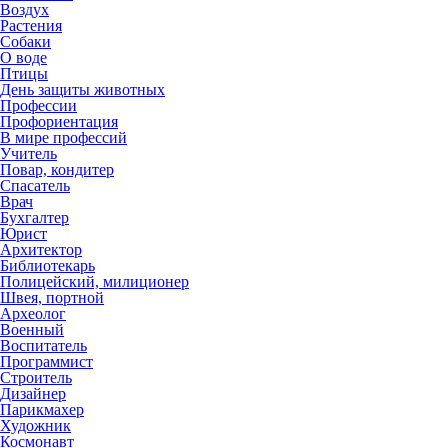
Воздух
Растения
Собаки
О воде
Птицы
День защиты животных
Профессии
Профориентация
В мире профессий
Учитель
Повар, кондитер
Спасатель
Врач
Бухгалтер
Юрист
Архитектор
Библиотекарь
Полицейский, милиционер
Швея, портной
Археолог
Военный
Воспитатель
Программист
Строитель
Дизайнер
Парикмахер
Художник
Космонавт