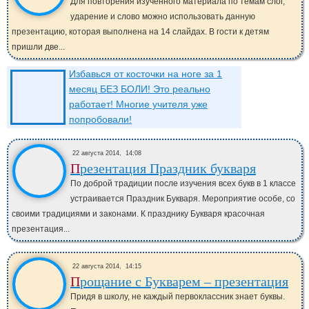
Для повторения изученного материала по темам слог,
ударение и слово можно использовать данную
презентацию, которая выполнена на 14 слайдах. В гости к детям
пришли две...
Избавься от косточки на ноге за 1
месяц БЕЗ БОЛИ! Это реально
работает! Многие учителя уже
попробовали!
22 августа 2014,
14:08
Презентация Праздник букваря
По доброй традиции после изучения всех букв в 1 классе
устраивается Праздник Букваря. Мероприятие особе, со
своими традициями и законами. К празднику Букваря красочная
презентация...
22 августа 2014,
14:15
Прощание с Букварем – презентация
Придя в школу, не каждый первоклассник знает буквы.