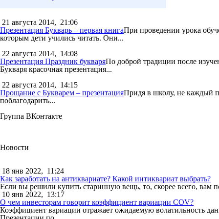
21 августа 2014,
21:06
Презентация Букварь – первая книга
При проведении урока обуче
которым дети учились читать. Они...
22 августа 2014,
14:08
Презентация Праздник букваря
По доброй традиции после изучен
Букваря красочная презентация...
22 августа 2014,
14:15
Прощание с Букварем – презентация
Придя в школу, не каждый п
поблагодарить...
Группа ВКонтакте
Новости
18 янв 2022,
11:24
Как заработать на антиквариате? Какой интиквариат выбрать?
Если вы решили купить старинную вещь, то, скорее всего, вам п
10 янв 2022,
13:17
О чем инвесторам говорит коэффициент вариации COV?
Коэффициент вариации отражает ожидаемую волатильность данны
Презентации по...