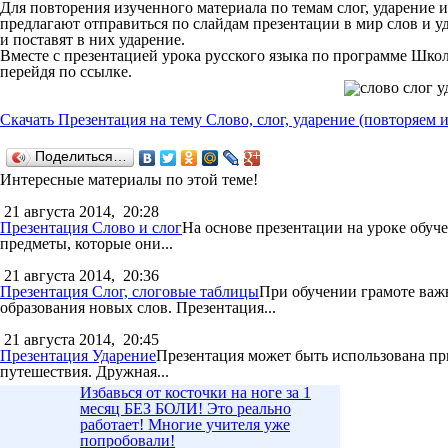
Для повторения изученного материала по темам слог, ударение 
предлагают отправиться по слайдам презентации в мир слов и уд
и поставят в них ударение.
Вместе с презентацией урока русского языка по программе Школ
перейдя по ссылке.
Скачать Презентация на тему Слово, слог, ударение (повторяем и
Поделиться…
Интересные материалы по этой теме!
21 августа 2014,
20:28
Презентация Слово и слог
На основе презентации на уроке обуче
предметы, которые они...
21 августа 2014,
20:36
Презентация Слог, слоговые таблицы
При обучении грамоте важн
образования новых слов. Презентация...
21 августа 2014,
20:45
Презентация Ударение
Презентация может быть использована при
путешествия. Дружная...
Избавься от косточки на ноге за 1
месяц БЕЗ БОЛИ! Это реально
работает! Многие учителя уже
попробовали!