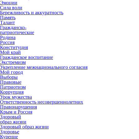
Эмоции
Сила воли
Бережливость и аккуратность
Память
Талант
Гражданско-
патриотические
Родина
Россия
Конституция
Мой край
Гражданское воспитание
Экстремизм
Укрепление межнационального согласия
Мой город
Выборы
Правовые
Патриотизм
Коррупция
Урок мужества
Ответственность несовершеннолетних
Правонарушения
Крым и Россия
Здоровый
образ жизни
Здоровый образ жизни
Здоровье
Курение