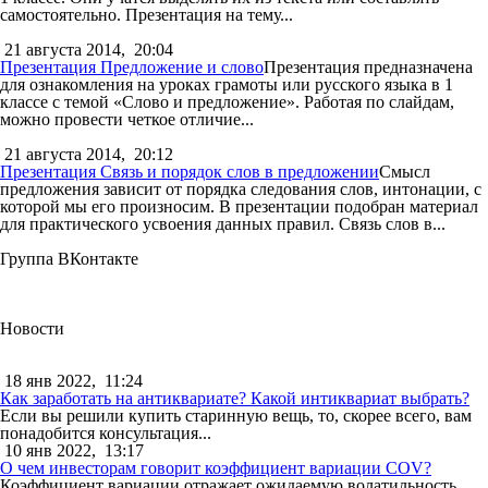
самостоятельно. Презентация на тему...
21 августа 2014,
20:04
Презентация Предложение и слово
Презентация предназначена
для ознакомления на уроках грамоты или русского языка в 1
классе с темой «Слово и предложение». Работая по слайдам,
можно провести четкое отличие...
21 августа 2014,
20:12
Презентация Связь и порядок слов в предложении
Смысл
предложения зависит от порядка следования слов, интонации, с
которой мы его произносим. В презентации подобран материал
для практического усвоения данных правил. Связь слов в...
Группа ВКонтакте
Новости
18 янв 2022,
11:24
Как заработать на антиквариате? Какой интиквариат выбрать?
Если вы решили купить старинную вещь, то, скорее всего, вам
понадобится консультация...
10 янв 2022,
13:17
О чем инвесторам говорит коэффициент вариации COV?
Коэффициент вариации отражает ожидаемую волатильность