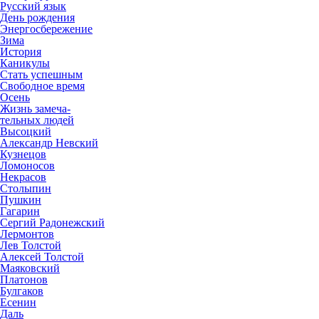
Русский язык
День рождения
Энергосбережение
Зима
История
Каникулы
Стать успешным
Свободное время
Осень
Жизнь замеча-
тельных людей
Высоцкий
Александр Невский
Кузнецов
Ломоносов
Некрасов
Столыпин
Пушкин
Гагарин
Сергий Радонежский
Лермонтов
Лев Толстой
Алексей Толстой
Маяковский
Платонов
Булгаков
Есенин
Даль