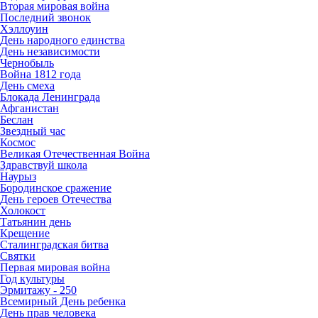
Вторая мировая война
Последний звонок
Хэллоуин
День народного единства
День независимости
Чернобыль
Война 1812 года
День смеха
Блокада Ленинграда
Афганистан
Беслан
Звездный час
Космос
Великая Отечественная Война
Здравствуй школа
Наурыз
Бородинское сражение
День героев Отечества
Холокост
Татьянин день
Крещение
Сталинградская битва
Святки
Первая мировая война
Год культуры
Эрмитажу - 250
Всемирный День ребенка
День прав человека