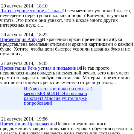
20 августа 2014,
18:10
Литературное чтение - 1 класс
О чем мечтают ученики 1 класса,
неуверенно переступая школьный порог? Конечно, научиться
читать. Это потом они узнают, что в школе много других
интересных наук, а...
20 августа 2014,
18:25
Презентация Азбука
В красочной яркой презентации азбука
представлена веселыми стихами и яркими картинками о каждой
букве. Хотите, чтобы дети быстрее усвоили названия букв и не
путали их,...
21 августа 2014,
19:35
Презентация Речь устная и письменная
Не так просто
первоклассникам овладеть письменной речью, зато они умеют
грамотно выразить любую свою мысль. Материал презентации
учит детей отличать речь письменную от речи устной....
Избавься от косточки на ноге за 1
месяц БЕЗ БОЛИ! Это реально
работает! Многие учителя уже
попробовали!
21 августа 2014,
19:56
Презентация Предложения
Первые представления о
предложении учащиеся получают на уроках обучения грамоте в
1 классе. Они учатся выделять их из текста или составлять