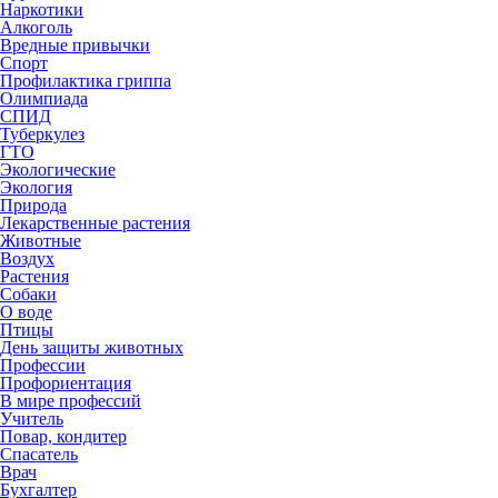
Наркотики
Алкоголь
Вредные привычки
Спорт
Профилактика гриппа
Олимпиада
СПИД
Туберкулез
ГТО
Экологические
Экология
Природа
Лекарственные растения
Животные
Воздух
Растения
Собаки
О воде
Птицы
День защиты животных
Профессии
Профориентация
В мире профессий
Учитель
Повар, кондитер
Спасатель
Врач
Бухгалтер