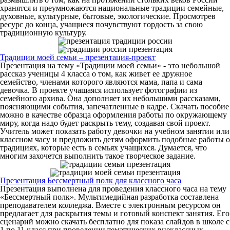
хранятся и преумножаются национальные традиции семейные,
духовные, культурные, бытовые, экологические. Просмотрев
ресурс до конца, учащиеся почувствуют гордость за свою
традиционную культуру.
Традиции моей семьи – презентация-проект
Презентация на тему «Традиции моей семьи» - это небольшой
рассказ ученицы 4 класса о том, как живет ее дружное
семейство, членами которого являются мама, папа и сама
девочка. В проекте учащаяся использует фотографии из
семейного архива. Она дополняет их небольшими рассказами,
поясняющими события, запечатленные в кадре. Скачать пособие
можно в качестве образца оформления работы по окружающему
миру, когда надо будет раскрыть тему, создавая свой проект.
Учитель может показать работу девочки на учебном занятии или
классном часу и предложить детям оформить подобные работы о
традициях, которые есть в семьях учащихся. Думается, что
многим захочется выполнить такое творческое задание.
Презентация Бессмертный полк для классного часа
Презентация выполнена для проведения классного часа на тему
«Бессмертный полк». Мультимедийная разработка составлена
преподавателем колледжа. Вместе с электронным ресурсом он
предлагает для раскрытия темы и готовый конспект занятия. Его
сценарий можно скачать бесплатно для показа слайдов в школе с
1 по 11 класс при проведении тематических внеклассных