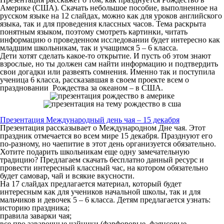
Америке (США). Скачать небольшое пособие, выполненное на
русском языке на 12 слайдах, можно как для уроков английского
языка, так и для проведения классных часов. Тема раскрыта
понятным языком, поэтому смотреть картинки, читать
информацию о проведенном исследовании будет интересно как
младшим школьникам, так и учащимся 5 – 6 класса.
Дети хотят сделать какое-то открытие. И пусть об этом знают
взрослые, но ты должен сам найти информацию и подтвердить
свои догадки или развеять сомнения. Именно так и поступила
ученица 6 класса, рассказавшая в своем проекте всем о
праздновании Рождества за океаном – в США.
Презентация Международный день чая – 15 декабря
Презентация рассказывает о Международном Дне чая. Этот
праздник отмечается во всем мире 15 декабря. Празднуют его
по-разному, но чаепитие в этот день организуется обязательно.
Хотите подарить школьникам еще одну замечательную
традицию? Предлагаем скачать бесплатно данный ресурс и
провести интересный классный час, на котором обязательно
будет самовар, чай и всякие вкусности.
На 17 слайдах предлагается материал, который будет
интересным как для учеников начальной школы, так и для
мальчиков и девочек 5 – 6 класса. Детям предлагается узнать:
историю праздника;
правила заварки чая;
все про заварочные чайники (фарфоровые, фаянсовые,