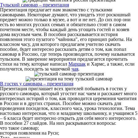
Тульский самовар – презентация
Презентация предлагает нам знакомство с тульскими
самоварами. Некоторые думают, что увидеть этот роскошный
предмет можно только в музее, а вот и не нет. До сих пор они
есть во многих русских семьях и обязательно стоят в самом
почетном месте, чтобы каждый день угощать гостей и хозяев
дома вкусным чаем. В пособии рассказывается история
появления этого пузатого "чайника", его принцип работы. На
классном часу, для которого предлагаем учителю скачать
пособие, будет интересно рассказать детям о том, как попал
самовар в Россию, где теперь производится, почему называется
тульским. В заверение мероприятия предлагается прочитать
стихи на тему, которые написал
Маршак
и Хармс, а также, если
получится, посидеть за чашечкой
чая
.
В гостях у самовара – презентация
Презентация приглашает всех зрителей побывать в гостях у
русского самовара, который угостит нас чаем и расскажет много
интересных историй о том, как проводится церемония чаепития
в России и в других странах. Пособие можно скачать для
проведения посиделок, классного часа, урока технологии. Тема
настолько интересная, что и младшему школьнику, и учащимся 5
– 6 класса будет интересно открыть для себя много интересного.
В пособии 27 слайдов. На них раскрываются вопросы:
что такое самовар;
история появления на Руси;
Тула - родина;