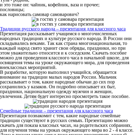
и это тоже он: чайник, кофейник, ваза и прочее;
пословицы;
как нарисовать самовар самоварович?
Традиции русского народа – презентация для классного часа
Презентация рассказывает учащимся о многочисленных
народных традициях и культуре русского народа. В России они
складывались веками. Так как страна многонациональная, то
каждый народ свято хранит свои обряды, праздники, но при
этом уважительно относится и к соседским. Скачать пособие
можно для проведения классного часа в начальной школе, для
освящения темы на уроке окружающего мира, для проведения
внеклассных мероприятий.
В разработке, которую выполнил учащийся, обращается
внимание на традиции малых народов России. Мальчик
рассказывает о том, какие народные обычаи до сих пор
сохранились у казаков. Он подробно описывает их быт,
праздники, национальную одежду мужчин и женщин,
увлечения. Детям будет интересно просмотреть такое пособие.
Семейные традиции – презентация для классного часа
Презентация познакомит с тем, какие народные семейные
традиции существуют в русских семьях. Презентацию можно
скачать для показа классных часах, на родительских собраниях,
для изучения темы на уроках окружающего мира во 2 - 4 классе.
Дома в тесном кругу семьи тоже можно просмотреть данный