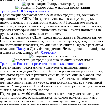
Традиции США - презентация
Презентация рассказывает о семейных традициях, обычаях и
праздниках в США. Интересно узнать, как живут народы,
проживающие на территории Америки? Предлагаем скачать
пособие, которое можно с детьми посмотреть на классном часу,
уроках географии или английского языка. Тексты написаны на
русском языке, а часть на английском.
Итак, отправимся в США. Здесь народ живет в бешеном ритме.
Но нам только так кажется, а если присмотреть, да еще и попасть
на настоящий праздник, то мнение изменится. Здесь с размахом
отмечают
Пасху
и День благодарения, День проявления доброты
и День сурка, сладостей,
Хэллоуин
.
Традиции России – презентация для классного часа
Презентация представляет культурные, национальные и
семейные традиции России . Это интереснейший рассказ о том,
что свято хранится в русских семьях, на чем они держатся, что
передается из поколения в поколение. Скачать пособие можно
для раскрытия темы на уроках или классных часах в начальной
школе. Учащимся от 1 до 4 класса будет интересно углубить свои
знания, открыть много нового.
Перед зрителем 60 слайдов, а это значит, что удастся раскрыть
тему полностью, останавливаясь на самом важном, вникая в
детали. Здесь есть что узнать, можно делать выводы и
размышлять о том, как на протяжении стольких веков России