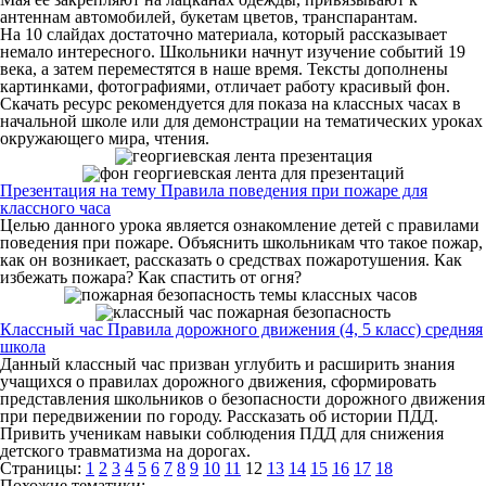
антеннам автомобилей, букетам цветов, транспарантам.
На 10 слайдах достаточно материала, который рассказывает
немало интересного. Школьники начнут изучение событий 19
века, а затем переместятся в наше время. Тексты дополнены
картинками, фотографиями, отличает работу красивый фон.
Скачать ресурс рекомендуется для показа на классных часах в
начальной школе или для демонстрации на тематических уроках
окружающего мира, чтения.
Презентация на тему Правила поведения при пожаре для
классного часа
Целью данного урока является ознакомление детей с правилами
поведения при пожаре. Объяснить школьникам что такое пожар,
как он возникает, рассказать о средствах пожаротушения. Как
избежать пожара? Как спастить от огня?
Классный час Правила дорожного движения (4, 5 класс) средняя
школа
Данный классный час призван углубить и расширить знания
учащихся о правилах дорожного движения, сформировать
представления школьников о безопасности дорожного движения
при передвижении по городу. Рассказать об истории ПДД.
Привить ученикам навыки соблюдения ПДД для снижения
детского травматизма на дорогах.
Страницы:
1
2
3
4
5
6
7
8
9
10
11
12
13
14
15
16
17
18
Похожие тематики: