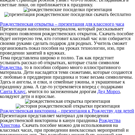
светлые лики, он приближается к празднику.
Рождественская открытка – презентация для классного часа
Презентация наполнена материалом, который рассказывает
историю появления рождественских открыток. Скачать пособие
будет интересно тем, кто готовит классный час или собирается
своими руками сделать подарок для родных. Учитель сможет
организовать показ пособия на уроках технологии, изо, при
проведении занятий в кружках.
Тема представлена широко и полно. Так как предстоит
услышать рассказ об открытках, которые стали символом
Рождества
, то в пособии собрано много иллюстративного
материала. Дети насладятся теми сюжетами, которые создаются
с любовью в преддверии праздника и тоже весьма символичны.
Здесь и ангелы, и елки, и семейные ужины, и украшенные к
празднику дома. А где-то устремляется вперед с подарками
Санта Клаус
, мчится по заснеженным дорогам
Дед Мороз
,
колядуют дети и взрослые.
Рождественская викторина – презентация к Рождеству для детей
Презентация представляет материал для проведения
рождественской викторины в канун праздника
Рождества
Христова
. Скачать пособие можно для использования на
классных часах, при проведении внеклассных мероприятий и
тематических игр. Эта разработка может быть основой для