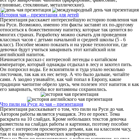
глиняные, стеклянные, металлические).
История чая – презентация для детей
Презентация расскажет интереснейшую историю появления чая
на Руси. Возможно, именно эти факты заставят их по-другому
относиться к божественному напитку, которые так ценится во
многих странах. Разработку можно скачать для проведения
классных часов с детьми начальной и средней школы (5 - 6
класс). Пособие можно показать и на уроке технологии, где
девочки будут учиться заваривать этот китайский или
английский напиток.
Начинается рассказ с интересной легенды о китайском
императоре, который однажды отдыхал в лесу и захотел пить.
Он попросил воды. Ее вскипятили и туда упало несколько
листочков, так как их нес ветер. А что было дальше, читайте
сами. А заодно узнавайте, как чай попал в Европу, какие
традиции чаепитие обрело здесь, чем полезен этот напиток и как
его заваривать, чтобы все витамины сохранились.
Что пили на Руси до чая – презентация
Презентация рассказывает о том, что пили на Руси до чая.
Автором работы является учащаяся. Это ее проект. Тема
раскрыта на 10 слайдах. Кроме небольших текстов девочка
разместила на слайдах работы и картинки, поэтому пособие
будет с интересом просмотрено детьми, как на классном часу,
так и на научно-практических конференциях.
Пока на Руси не познакомились с чайным напитком, на стол