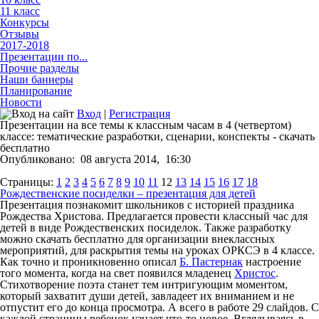
11 класс
Конкурсы
Отзывы
2017-2018
Презентации по...
Прочие разделы
Наши баннеры
Планирование
Новости
Вход
|
Регистрация
Презентации на все темы к классным часам в 4 (четвертом)
классе: тематические разработки, сценарии, конспекты - скачать
бесплатно
Опубликовано:
08 августа 2014,
16:30
Страницы:
1
2
3
4
5
6
7
8
9
10
11
12
13
14
15
16
17
18
Рождественские посиделки – презентация для детей
Презентация познакомит школьников с историей праздника
Рождества Христова. Предлагается провести классный час для
детей в виде Рождественских посиделок. Также разработку
можно скачать бесплатно для организации внеклассных
мероприятий, для раскрытия темы на уроках ОРКСЭ в 4 классе.
Как точно и проникновенно описал
Б. Пастернак
настроение
того момента, когда на свет появился младенец
Христос
.
Стихотворение поэта станет тем интригующим моментом,
который захватит души детей, завладеет их вниманием и не
отпустит его до конца просмотра. А всего в работе 29 слайдов. С
каждой страницы ребенок узнает что-то новое. Вглядываясь в