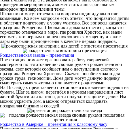
проведения мероприятия, а может стать лишь финальным
аккордом при закреплении темы.
Школьники могут отвечать на вопросы индивидуально или
командами. Ко всем вопросам есть ответы, что понравится детям
и облегчит подготовку к уроку учителю. Все вопросы касаются
праздника Рождества. Школьники должны ответить, когда это
торжество отмечается в мире, где родился Христос, как звали
его мать, кто первым пришел поклониться младенцу и какие
дары ему были преподнесены в качестве первых подарков.
Рождественская звезда – презентация
Презентация поможет организовать работу творческой
мастерской по изготовлению своими руками рождественской
звезды, свет которой сообщает нам о наступлении светлого
праздника Рождества Христова. Скачать пособие можно для
уроков труда, технологии. Дома дети могут данную поделку
смастерить самостоятельно или вместе с родителями.
На 16 слайдах представлено поэтапное изготовление поделки из
бумаги. Шаг за шагом, перегибая в нужном направлении лист
желтой бумаги или картона, дети получат изящное изделие. Им
можно украсить дом, а можно отправиться колядовать,
поздравляя близких и соседей.
Рождество в Америке – презентация к классному часу
Презентация расскажет о том, как празднуется Рождество в