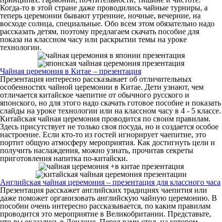
Когда-то в этой стране даже проводились чайные турниры, а
теперь церемонии бывают утренние, ночные, вечерние, на
восходе солнца, специальные. Обо всем этом обязательно надо
рассказать детям, поэтому предлагаем скачать пособие для
показа на классном часу или раскрытии темы на уроке
технологии.
Чайная церемония в Китае – презентация
Презентация интересно рассказывает об отличительных
особенностях чайной церемонии в Китае. Дети узнают, чем
отличается китайское чаепитие от обычного русского и
японского, но для этого надо скачать готовое пособие и показать
слайды на уроке технологии или на классном часу в 4 - 5 классе.
Китайская чайная церемония проводится по своим правилам.
Здесь присутствует не только своя посуда, но и создается особое
настроение. Если кто-то из гостей игнорирует чаепитие, это
портит общую атмосферу мероприятия. Как достигнуть цели и
получить наслаждения, можно узнать, прочитав секреты
приготовления напитка по-китайски.
Английская чайная церемония – презентация для классного часа
Презентация расскажет английских традициях чаепития или
даже поможет организовать английскую чайную церемонию. В
пособии очень интересно рассказывается, по каким правилам
проводится это мероприятие в Великобритании. Представьте,
что вы оказались в Лондоне. Перед вами стол, на котором