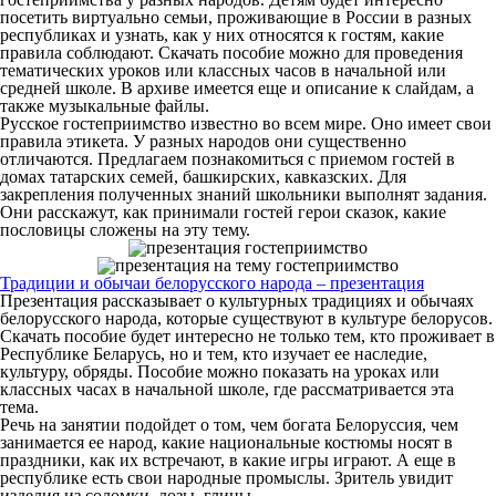
посетить виртуально семьи, проживающие в России в разных
республиках и узнать, как у них относятся к гостям, какие
правила соблюдают. Скачать пособие можно для проведения
тематических уроков или классных часов в начальной или
средней школе. В архиве имеется еще и описание к слайдам, а
также музыкальные файлы.
Русское гостеприимство известно во всем мире. Оно имеет свои
правила этикета. У разных народов они существенно
отличаются. Предлагаем познакомиться с приемом гостей в
домах татарских семей, башкирских, кавказских. Для
закрепления полученных знаний школьники выполнят задания.
Они расскажут, как принимали гостей герои сказок, какие
пословицы сложены на эту тему.
Традиции и обычаи белорусского народа – презентация
Презентация рассказывает о культурных традициях и обычаях
белорусского народа, которые существуют в культуре белорусов.
Скачать пособие будет интересно не только тем, кто проживает в
Республике Беларусь, но и тем, кто изучает ее наследие,
культуру, обряды. Пособие можно показать на уроках или
классных часах в начальной школе, где рассматривается эта
тема.
Речь на занятии подойдет о том, чем богата Белоруссия, чем
занимается ее народ, какие национальные костюмы носят в
праздники, как их встречают, в какие игры играют. А еще в
республике есть свои народные промыслы. Зритель увидит
изделия из соломки, лозы, глины.