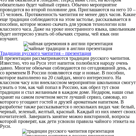
обязательно будет чайный сервиз. Обычно мероприятие
проводится во второй половине дня. Приглашаются на него 10 –
15 человек. Протяженность чаепития не менее двух часов. Какие
еще традиции соблюдаются на этом застолье, рассказывается в
пособии, которое можно скачать для уроков технологии или
классного часа. Даже на уроке иностранного языка, школьникам
будет интересно узнать об обычаях страны, чей язык они
изучают.
Традиции русского чаепития – презентация
В презентации рассматриваются традиции русского чаепития.
Известно, что на Руси этот напиток полюбился народу очень
давно. Многие обюычаи соблюдаются по сегодняшний день, а
со временем В России появляются еще и новые. В пособии,
которое выполнено на 20 слайдах, много интересного. На
классном часу или внеклассном мероприятии школьники смогут
узнать о том, как чай попал в Россию, как обрел тут свои
традиции и стал желанным в каждом доме. Недаром, наши сеьи
хранят на самом почетном месте лучший сервиз, самовар, из
которого угощают гостей и друзей ароматным напитком. В
разработке также рассказывается о нескольких видах чая: белый,
черный, зеленый, желтый, красный. Каждый из них имеет своих
почитателей. Завершить занятие можно викториной, вопросы
которой проверят, как дети усвоили правила чайного этикета на
Руси.