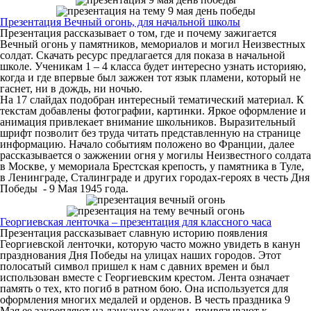
Презентация Вечный огонь, для начальной школы
Презентация рассказывает о том, где и почему зажигается
Вечный огонь у памятников, мемориалов и могил Неизвестных
солдат. Скачать ресурс предлагается для показа в начальной
школе. Ученикам 1 – 4 класса будет интересно узнать историяю,
когда и где впервые был зажжен тот язык пламени, который не
гаснет, ни в дождь, ни ночью.
На 17 слайдах подобран интересный тематический материал. К
текстам добавлены фотографии, картинки. Яркое оформление и
анимация привлекает внимание школьников. Выразительный
шрифт позволит без труда читать представленную на странице
информацию. Начало событиям положено во Франции, далее
рассказывается о зажжении огня у могилы Неизвестного солдата
в Москве, у мемориала Брестская крепость, у памятника в Туле,
в Ленинграде, Сталинграде и других городах-героях в честь Дня
Победы - 9 Мая 1945 года.
Георгиевская ленточка – презентация для классного часа
Презентация рассказывает славную историю появления
Георгиевской ленточки, которую часто можно увидеть в канун
празднования Дня Победы на улицах наших городов. Этот
полосатый символ пришел к нам с давних времен и был
использован вместе с Георгиевским крестом. Лента означает
память о тех, кто погиб в ратном бою. Она используется для
оформления многих медалей и орденов. В честь праздника 9
Мая ее закрепляют на лацканах одежды, привязывают к