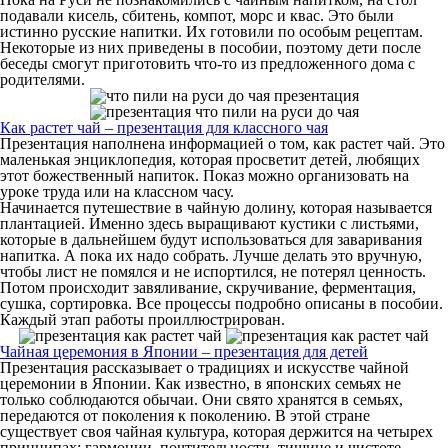
подавали кисель, сбитень, компот, морс и квас. Это были
истинно русские напитки. Их готовили по особым рецептам.
Некоторые из них приведены в пособии, поэтому дети после
беседы смогут приготовить что-то из предложенного дома с
родителями.
Как растет чай – презентация для классного чая
Презентация наполнена информацией о том, как растет чай. Это
маленькая энциклопедия, которая просветит детей, любящих
этот божественный напиток. Показ можно организовать на
уроке труда или на классном часу.
Начинается путешествие в чайную долину, которая называется
плантацией. Именно здесь выращивают кустики с листьями,
которые в дальнейшем будут использоваться для заваривания
напитка. А пока их надо собрать. Лучше делать это вручную,
чтобы лист не помялся и не испортился, не потерял ценность.
Потом происходит завяливание, скручивание, ферментация,
сушка, сортировка. Все процессы подробно описаны в пособии.
Каждый этап работы проиллюстрирован.
Чайная церемония в Японии – презентация для детей
Презентация рассказывает о традициях и искусстве чайной
церемонии в Японии. Как известно, в японских семьях не
только соблюдаются обычаи. Они свято хранятся в семьях,
передаются от поколения к поколению. В этой стране
существует своя чайная культура, которая держится на четырех
принципах: гармонии, почтительности, тишине и чистоте.