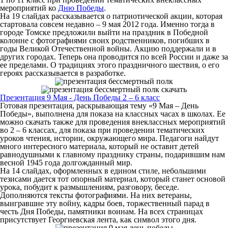
мероприятий ко
Дню Победы
.
На 19 слайдах рассказывается о патриотической акции, которая
стартовала совсем недавно – 9 мая 2012 года. Именно тогда в
городе Томске предложили выйти на праздник в Победной
колонне с фотографиями своих родственников, погибших в
годы Великой Отечественной войны. Акцию поддержали и в
других городах. Теперь она проводится по всей России и даже за
ее пределами. О традициях этого праздничного шествия, о его
героях рассказывается в разработке.
Презентация 9 Мая - День Победы 2 – 6 класс
Готовая презентация, раскрывающая тему «9 Мая – День
Победы», выполнена для показа на классных часах в школах. Ее
можно скачать также для проведения внеклассных мероприятий
во 2 – 6 классах, для показа при проведении тематических
уроков чтения, истории, окружающего мира. Педагоги найдут
много интересного материала, который не оставит детей
равнодушными к главному празднику страны, подарившим нам
весной 1945 года долгожданный мир.
На 14 слайдах, оформленных в едином стиле, небольшими
тезисами дается тот опорный материал, который станет основой
урока, побудит к размышлениям, разговору, беседе.
Дополняются тексты фотографиями. На них ветераны,
выигравшие эту войну, кадры боев, торжественный парад в
честь Дня Победы, памятники воинам. На всех страницах
присутствует Георгиевская лента, как символ этого дня.