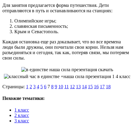
Для занятия предлагается форма путешествия. Дети
отправляются в путь и останавливаются на станциях:
Олимпийские игры;
славянская письменность;
Крым и Севастополь.
Каждая остановка еще раз доказывает, что во все времена
люди были дружны, они почитали свои корни. Нельзя нам
разъединяться и сегодня, так как, потеряв связи, мы потеряем
свои силы.
Страницы:
1
2
3
4
5
6
7
8
9
10
11
12
13
14
15
16
17
18
Похожие тематики:
1 класс
2 класс
3 класс