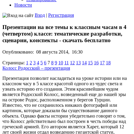
Новости
Вход
|
Регистрация
Презентации на все темы к классным часам в 4
(четвертом) классе: тематические разработки,
сценарии, конспекты - скачать бесплатно
Опубликовано:
08 августа 2014,
16:30
Страницы:
1
2
3
4
5
6
7
8
9
10
11
12
13
14
15
16
17
18
Колосс Родосский – презентация
Презентация позволит насладиться на уроке истории или на
классном часу в 5 классе красотой одного из чудес света и
узнать историю его создания. Этим красивейшим чудом
является Родосский Колосс, возведенный еще до нашей эры
на острове Родос, расположенном у берегов Турции.
Известно, что не сохранилось никаких фотографий или
картинок, которые доказали бы существование данного
объекта. Однако факты истории убедительно говорят о том,
что Колосс действительно был построен в честь победы над
греческой армией. Его автором является Харет, который 12
лет своей жизни отдал возведению гигантской статуи,