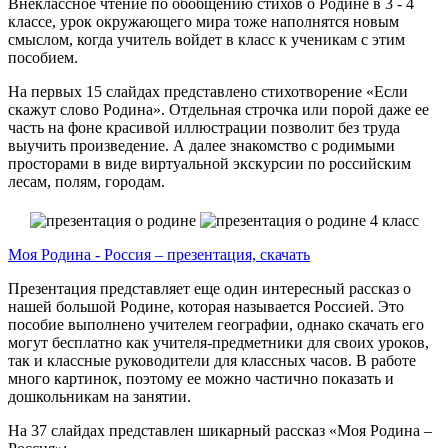
Внеклассное чтение по обобщению стихов о Родине в 3 - 4
классе, урок окружающего мира тоже наполнятся новым
смыслом, когда учитель войдет в класс к ученикам с этим
пособием.
На первых 15 слайдах представлено стихотворение «Если
скажут слово Родина». Отдельная строчка или порой даже ее
часть на фоне красивой иллюстрации позволит без труда
выучить произведение. А далее знакомство с родимыми
просторами в виде виртуальной экскурсии по российским
лесам, полям, городам.
Моя Родина - Россия – презентация, скачать
Презентация представляет еще один интересный рассказ о
нашей большой Родине, которая называется Россией. Это
пособие выполнено учителем географии, однако скачать его
могут бесплатно как учителя-предметники для своих уроков,
так и классные руководители для классных часов. В работе
много картинок, поэтому ее можно частично показать и
дошкольникам на занятии.
На 37 слайдах представлен шикарный рассказ «Моя Родина –