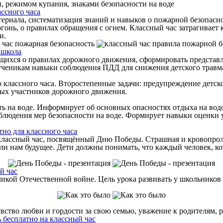
, режимом купания, знаками безопасности на воде
ассного часа
териала, систематизация знаний и навыков о пожарной безопасн
гонь, о правилах обращения с огнем. Классный час затрагивает 
и.
 школа
ащихся о правилах дорожного движения, сформировать представ
ученикам навыки соблюдения ПДД для снижения детского травма
 классного часа. Второстепенные задачи: предупреждение детск
ых участников дорожного движения.
ь на воде. Информирует об основных опасностях отдыха на водо
юдения мер безопасности на воде. Формирует навыки оценки у
тно для классного часа
классный час, посвящённый Дню Победы. Страшная и кровопрол
или нам будущее. Дети должны понимать, что каждый человек, ко
й час
икой Отечественной войне. Цель урока развивать у школьников
вство любви и гордости за свою семью, уважение к родителям, р
ть бесплатно на классный час