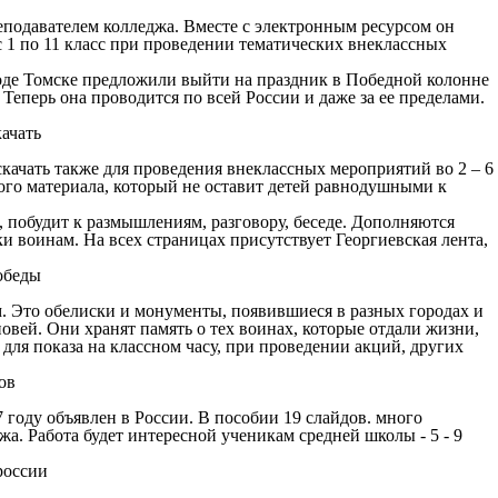
еподавателем колледжа. Вместе с электронным ресурсом он
с 1 по 11 класс при проведении тематических внеклассных
ороде Томске предложили выйти на праздник в Победной колонне
еперь она проводится по всей России и даже за ее пределами.
качать также для проведения внеклассных мероприятий во 2 – 6
ого материала, который не оставит детей равнодушными к
, побудит к размышлениям, разговору, беседе. Дополняются
и воинам. На всех страницах присутствует Георгиевская лента,
. Это обелиски и монументы, появившиеся в разных городах и
овей. Они хранят память о тех воинах, которые отдали жизни,
 для показа на классном часу, при проведении акций, других
году объявлен в России. В пособии 19 слайдов. много
жа. Работа будет интересной ученикам средней школы - 5 - 9