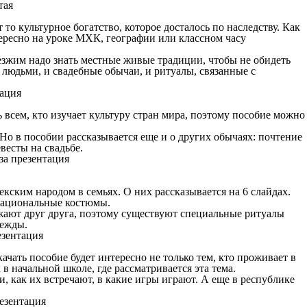
то культурное богатство, которое досталось по наследству. Как
ересно на уроке МХК, географии или классном часу
иезжим надо знать местные живые традиции, чтобы не обидеть
 людьми, и свадебные обычаи, и ритуалы, связанные с
 всем, кто изучает культуру стран мира, поэтому пособие можно
 Но в пособии рассказывается еще и о других обычаях: почтение
есты на свадьбе.
кским народом в семьях. О них рассказывается на 6 слайдах.
 национальные костюмы.
ажают друг друга, поэтому существуют специальные ритуалы
дежды.
ачать пособие будет интересно не только тем, кто проживает в
 в начальной школе, где рассматривается эта тема.
и, как их встречают, в какие игры играют. А еще в республике