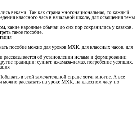
лись веками. Так как страна многонациональная, то каждый
ведения классного часа в начальной школе, для освящения темы
м, какие народные обычаи до сих пор сохранились у казаков.
реть такое пособие.
чать пособие можно для уроков МХК, для классных часов, для
ии рассказывается об установлении ислама и формировании
 другие традиции: суннат, джамаза-намаз, погребение усопших.
обывать в этой замечательной стране хотят многие. А все
м можно рассказать на уроке МХК, на классном часу, но