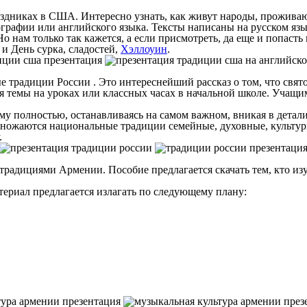
аздниках в США. Интересно узнать, как живут народы, прожива
ографии или английского языка. Тексты написаны на русском язык
 нам только так кажется, а если присмотреть, да еще и попасть 
и День сурка, сладостей,
Хэллоуин
.
традиции России . Это интереснейший рассказ о том, что свято 
 темы на уроках или классных часах в начальной школе. Учащимс
тему полностью, останавливаясь на самом важном, вникая в детал
множаются национальные традиции семейные, духовные, культурн
.
радициями Армении. Пособие предлагается скачать тем, кто изу
териал предлагается излагать по следующему плану: