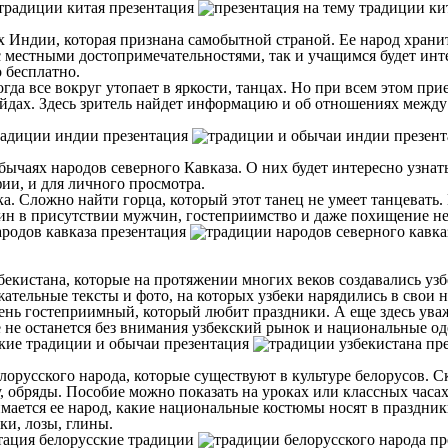
 Индии, которая признана самобытной страной. Ее народ хранит 
с местными достопримечательностями, так и учащимся будет инт
 бесплатно.
гда все вокруг утопает в яркости, танцах. Но при всем этом пр
лайдах. Здесь зритель найдет информацию и об отношениях между
ычаях народов северного Кавказа. О них будет интересно узнать
афии, и для личного просмотра.
а. Сложно найти горца, который этот танец не умеет танцевать.
н в присутствии мужчин, гостеприимство и даже похищение нев
кистана, которые на протяжении многих веков создавались узбе
жательные тексты и фото, на которых узбеки нарядились в свои
очень гостеприимный, который любит праздники. А еще здесь ув
 не останется без внимания узбекский рынок и национальные о
орусского народа, которые существуют в культуре белорусов. Ск
ру, обряды. Пособие можно показать на уроках или классных часах
нимается ее народ, какие национальные костюмы носят в праздник
ки, лозы, глины.