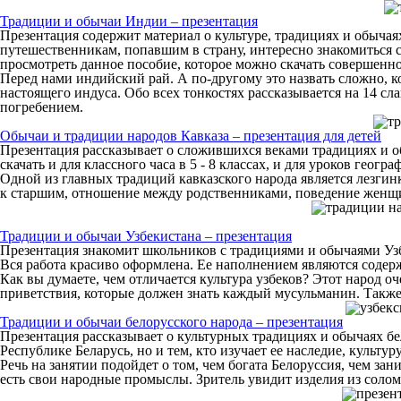
Традиции и обычаи Индии – презентация
Презентация содержит материал о культуре, традициях и обычаях
путешественникам, попавшим в страну, интересно знакомиться 
просмотреть данное пособие, которое можно скачать совершенно
Перед нами индийский рай. А по-другому это назвать сложно, ко
настоящего индуса. Обо всех тонкостях рассказывается на 14 с
погребением.
Обычаи и традиции народов Кавказа – презентация для детей
Презентация рассказывает о сложившихся веками традициях и об
скачать и для классного часа в 5 - 8 классах, и для уроков геогр
Одной из главных традиций кавказского народа является лезгинк
к старшим, отношение между родственниками, поведение женщи
Традиции и обычаи Узбекистана – презентация
Презентация знакомит школьников с традициями и обычаями Узбе
Вся работа красиво оформлена. Ее наполнением являются содер
Как вы думаете, чем отличается культура узбеков? Этот народ 
приветствия, которые должен знать каждый мусульманин. Также
Традиции и обычаи белорусского народа – презентация
Презентация рассказывает о культурных традициях и обычаях бел
Республике Беларусь, но и тем, кто изучает ее наследие, культу
Речь на занятии подойдет о том, чем богата Белоруссия, чем за
есть свои народные промыслы. Зритель увидит изделия из солом