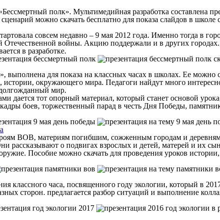
 «Бессмертный полк». Мультимедийная разработка составлена пр
 сценарий можно скачать бесплатно для показа слайдов в школе 
стартовала совсем недавно – 9 мая 2012 года. Именно тогда в г
 Отечественной войны. Акцию поддержали и в других городах. Т
ается в разработке.
, выполнена для показа на классных часах в школах. Ее можно с
я, истории, окружающего мира. Педагоги найдут много интересн
 долгожданный мир.
ми дается тот опорный материал, который станет основой урока
кадры боев, торжественный парад в честь Дня Победы, памятник
а
героям ВОВ, материям погибшим, сожженным городам и деревням
и рассказывают о подвигах взрослых и детей, матерей и их сын
х оружие. Пособие можно скачать для проведения уроков истории,
 классного часа, посвященного году экологии, который в 2017 
азных сторон. предлагается разбор ситуаций и выполнение колла