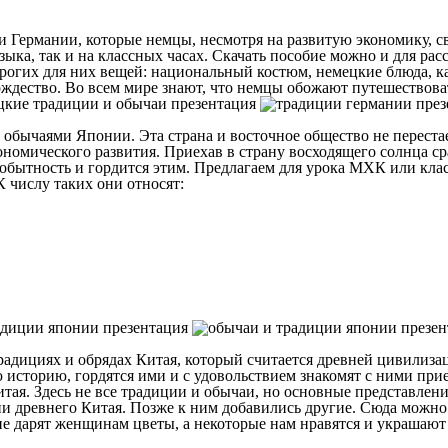
 Германии, которые немцы, несмотря на развитую экономику, св
языка, так и на классных часах. Скачать пособие можно и для ра
дорогих для них вещей: национальный костюм, немецкие блюда, 
дество. Во всем мире знают, что немцы обожают путешествоват
обычаями Японии. Эта страна и восточное общество не перестае
ономического развития. Приехав в страну восходящего солнца сра
мобытность и гордится этим. Предлагаем для урока МХК или клас
К числу таких они относят:
дициях и обрядах Китая, который считается древней цивилизац
историю, гордятся ими и с удовольствием знакомят с ними приез
итая. Здесь не все традиции и обычаи, но основные представлен
 древнего Китая. Позже к ним добавились другие. Сюда можно 
 дарят женщинам цветы, а некоторые нам нравятся и украшают с