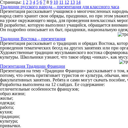
Страницы:
1
2
3
4
5
6
7
8
9
10
11
12
13
14
Традиции русского народа – презентация для классного часа
Презентация рассказывает учащимся о многочисленных народных
народ свято хранит свои обряды, праздники, но при этом уважи
на уроке окружающего мира, для проведения внеклассных меро
В разработке, которую выполнил учащийся, обращается внимание
Он подробно описывает их быт, праздники, национальную одежд
Традиции Востока – презентация
Презентация рассказывает о традициях и обрядах Востока, кото
проведения тематических бесед на других занятиях или при орг
Художественные традиции мусульманского востока сформировали
культуры. Школьники узнают, что такое обряд «никах», как мус
Презентация Традиции Франции
Презентация на тему «Традиции Франции» рассказывает о том, ка
потому, что очень притягивает туристов ее культура, обычаи, м
факультативных занятиях. Ребята и сами могут скачать пособие
Разработка выполнена на 12 слайдах. Ее содержание:
отличительные особенности французов;
образ жизни;
жилье;
одежда;
работа;
кухня;
традиции;
культура;
привычки.