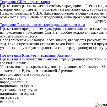
Традиции США - презентация
Презентация рассказывает о семейных традициях, обычаях и пр
которое можно с детьми посмотреть на классном часу, уроках ге
Итак, отправимся в США. Здесь народ живет в бешеном ритме. Но
отмечают
Пасху
и День благодарения, День проявления доброты 
Традиции России – презентация для классного часа
Презентация представляет культурные, национальные и семейные 
из поколения в поколение. Скачать пособие можно для раскрытия
открыть много нового.
Перед зрителем 60 слайдов, а это значит, что удастся раскрыть 
том, как на протяжении стольких веков России хранятся и преу
учащиеся почувствуют гордость за свою традиционную культуру
Презентация Культура и традиции Армении
Презентация знакомит школьников с традиционной культурой и т
его быт и обычаи.
Учитель может раскрыть тему, показав учащимся 29 слайдов. Ма
знакомство с Ереваном – столицей Армении;
история древнего государства;
архитектура;
народные танцы;
национальная кухня;
музыкальная культура;
национальная одежда;
литература;
религия.