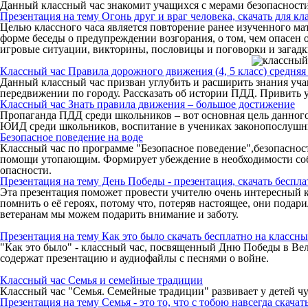
Данный классный час знакомит учащихся с мерами безопасности
Презентация на тему Огонь друг и враг человека, скачать для кл
Целью классного часа является повторение ранее изученного ма
форме беседы о предупреждении возгорания, о том, чем опасен о
игровые ситуации, викторины, пословицы и поговорки и загадк
Классный час Правила дорожного движения (4, 5 класс) средняя
Данный классный час призван углубить и расширить знания уч
передвижении по городу. Рассказать об истории ПДД. Привить 
Классный час Знать правила движения – большое достижение
Пропаганда ПДД среди школьников – вот основная цель данного
ЮИД среди школьников, воспитание в учениках законопослушн
Безопасное поведение на воде
Классный час по программе "Безопасное поведение",безопасност
помощи утопающим. Формирует убеждение в необходимости собл
опасности.
Презентация на тему День Победы - презентация, скачать беспла
Эта презентация поможет провести учителю очень интересный 
помнить о её героях, потому что, потеряв настоящее, они подар
ветеранам мы можем подарить внимание и заботу.
Презентация на тему Как это было скачать бесплатно на классны
"Как это было" - классный час, посвященный Дню Победы в Вел
содержат презентацию и аудиофайлы с песнями о войне.
Классный час Семья и семейные традиции
Классный час "Семья. Семейные традиции" развивает у детей чу
Презентация на тему Семья - это то, что с тобою навсегда скача