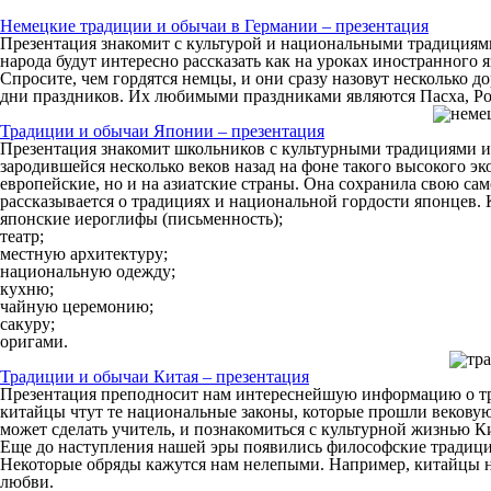
Немецкие традиции и обычаи в Германии – презентация
Презентация знакомит с культурой и национальными традициями
народа будут интересно рассказать как на уроках иностранного 
Спросите, чем гордятся немцы, и они сразу назовут несколько 
дни праздников. Их любимыми праздниками являются Пасха, Рож
Традиции и обычаи Японии – презентация
Презентация знакомит школьников с культурными традициями и 
зародившейся несколько веков назад на фоне такого высокого эк
европейские, но и на азиатские страны. Она сохранила свою са
рассказывается о традициях и национальной гордости японцев. 
японские иероглифы (письменность);
театр;
местную архитектуру;
национальную одежду;
кухню;
чайную церемонию;
сакуру;
оригами.
Традиции и обычаи Китая – презентация
Презентация преподносит нам интереснейшую информацию о тра
китайцы чтут те национальные законы, которые прошли вековую 
может сделать учитель, и познакомиться с культурной жизнью К
Еще до наступления нашей эры появились философские традиции
Некоторые обряды кажутся нам нелепыми. Например, китайцы не
любви.