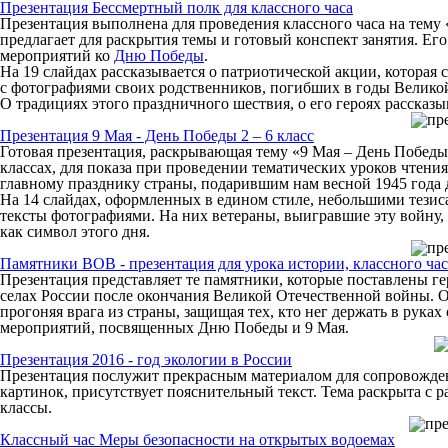
Презентация Бессмертный полк для классного часа
Презентация выполнена для проведения классного часа на тему
предлагает для раскрытия темы и готовый конспект занятия. Его
мероприятий ко
Дню Победы
.
На 19 слайдах рассказывается о патриотической акции, которая 
с фотографиями своих родственников, погибших в годы Великой
О традициях этого праздничного шествия, о его героях рассказыв
Презентация 9 Мая - День Победы 2 – 6 класс
Готовая презентация, раскрывающая тему «9 Мая – День Победы»
классах, для показа при проведении тематических уроков чтени
главному празднику страны, подарившим нам весной 1945 года
На 14 слайдах, оформленных в едином стиле, небольшими тезиса
тексты фотографиями. На них ветераны, выигравшие эту войну, 
как символ этого дня.
Памятники ВОВ - презентация для урока истории, классного час
Презентация представляет те памятники, которые поставлены 
селах России после окончания Великой Отечественной войны. Он
прогоняя врага из страны, защищая тех, кто нег держать в рука
мероприятий, посвященных Дню Победы и 9 Мая.
Презентация 2016 - год экологии в России
Презентация послужит прекрасным материалом для сопровождения
картинок, присутствует пояснительный текст. Тема раскрыта с р
классы.
Классный час Меры безопасности на открытых водоемах