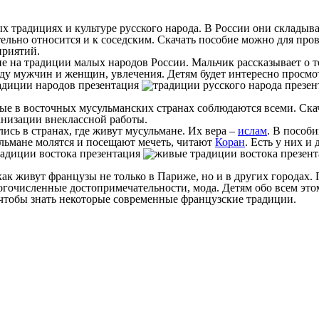
 традициях и культуре русского народа. В России они складыва
тельно относится и к соседским. Скачать пособие можно для про
приятий.
 на традиции малых народов России. Мальчик рассказывает о то
у мужчин и женщин, увлечения. Детям будет интересно просмот
рые в восточных мусульманских странах соблюдаются всеми. Ска
анизации внеклассной работы.
сь в странах, где живут мусульмане. Их вера –
ислам
. В пособ
ульмане молятся и посещают мечеть, читают
Коран
. Есть у них и
к живут французы не только в Париже, но и в других городах. П
ногочисленные достопримечательности, мода. Детям обо всем это
, чтобы знать некоторые современные французские традиции.