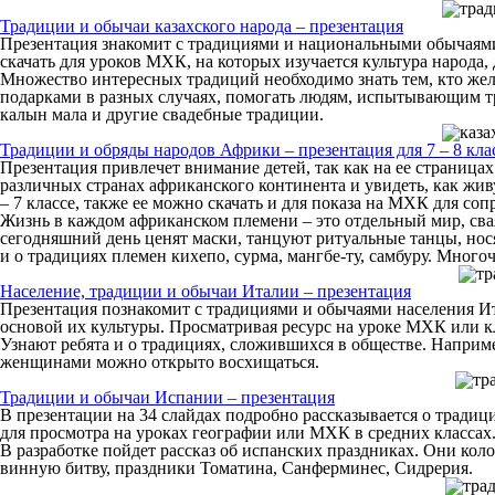
Традиции и обычаи казахского народа – презентация
Презентация знакомит с традициями и национальными обычаями 
скачать для уроков МХК, на которых изучается культура народа, 
Множество интересных традиций необходимо знать тем, кто жела
подарками в разных случаях, помогать людям, испытывающим тр
калын мала и другие свадебные традиции.
Традиции и обряды народов Африки – презентация для 7 – 8 кла
Презентация привлечет внимание детей, так как на ее страница
различных странах африканского континента и увидеть, как жив
– 7 классе, также ее можно скачать и для показа на МХК для со
Жизнь в каждом африканском племени – это отдельный мир, свая
сегодняшний день ценят маски, танцуют ритуальные танцы, нося
и о традициях племен кихепо, сурма, мангбе-ту, самбуру. Мног
Население, традиции и обычаи Италии – презентация
Презентация познакомит с традициями и обычаями населения Ита
основой их культуры. Просматривая ресурс на уроке МХК или кл
Узнают ребята и о традициях, сложившихся в обществе. Наприме
женщинами можно открыто восхищаться.
Традиции и обычаи Испании – презентация
В презентации на 34 слайдах подробно рассказывается о традиц
для просмотра на уроках географии или МХК в средних классах
В разработке пойдет рассказ об испанских праздниках. Они кол
винную битву, праздники Томатина, Санферминес, Сидрерия.