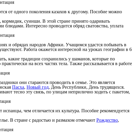
тся от одного поколения казахов к другому. Пособие можно
, кормидик, суинши. В этой стране принято одаривать
и блюдами. Интересно проводится обряд сватовства, уплата
циях и обрядах народов Африки. Учащимся удастся побывать в
уществуют. Работа окажется интересной на уроках географии в 6
ать, какие традиции сохранились у шаманов, которые по
рактически на всех частях тела. Также рассказывается в работе
аздники они стараются проводить в семье. Это является
янская
Пасха
,
Новый год
, День Республики, День трудящихся.
вают тесно эту связь, по улицам неприлично ходить с пакетом,
т испанцы, чем отличается их культура. Пособие рекомендуется
елье. В стране с радостью и размахом отмечают
Рождество
,