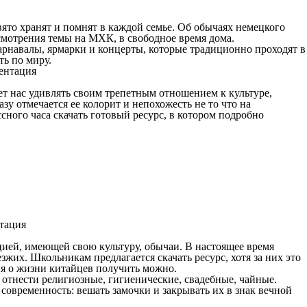
ято хранят и помнят в каждой семье. Об обычаях немецкого
ссмотрения темы на МХК, в свободное время дома.
карнавалы, ярмарки и концерты, которые традиционно проходят в
ь по миру.
т нас удивлять своим трепетным отношением к культуре,
зу отмечается ее колорит и непохожесть не то что на
сного часа скачать готовый ресурс, в котором подробно
ией, имеющей свою культуру, обычаи. В настоящее время
жих. Школьникам предлагается скачать ресурс, хотя за них это
ия о жизни китайцев получить можно.
отнести религиозные, гигиенические, свадебные, чайные.
овременность: вешать замочки и закрывать их в знак вечной